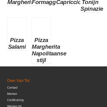
Margherita
Formaggi
Capricciosa
Tonijn
DETAILS
DETAILS
DETAILS
DETAILS
Spinazie
Pizza
Pizza
Salami
Margherita
DETAILS
DETAILS
Napolitaanse
stijl
Over Van Tol
Contact
Merken
Certificering
Werken bij