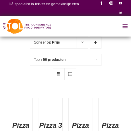
Ga
Dé specialist in lekker en gemakkelijk eten
naar
inhoud
Tog
Nav
Sorteer op
Prijs
Home
Toon
50 producten
Producten
Recepten
Over ons
Pizza
Pizza 3
Pizza
Pizza
Contact