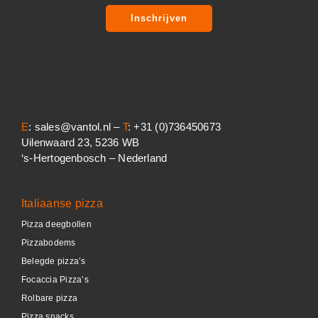
Inschrijven
E
: sales@vantol.nl –
T
: +31 (0)736450673
Uilenwaard 23, 5236 WB
‘s-Hertogenbosch – Nederland
Italiaanse pizza
Pizza deegbollen
Pizzabodems
Belegde pizza’s
Focaccia Pizza’s
Rolbare pizza
Pizza snacks