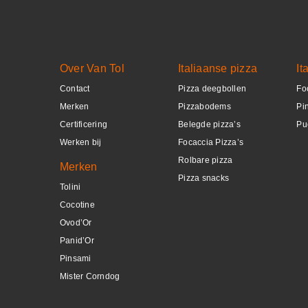
DETAILS
Over Van Tol
Italiaanse pizza
It
Contact
Pizza deegbollen
Fo
Merken
Pizzabodems
Pi
Certificering
Belegde pizza’s
Pu
Werken bij
Focaccia Pizza’s
Rolbare pizza
Merken
Pizza snacks
Tolini
Cocotine
Ovod’Or
Panid’Or
Pinsami
Mister Corndog