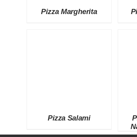
Pizza Margherita
P
DETAILS
Pizza Salami
P
N