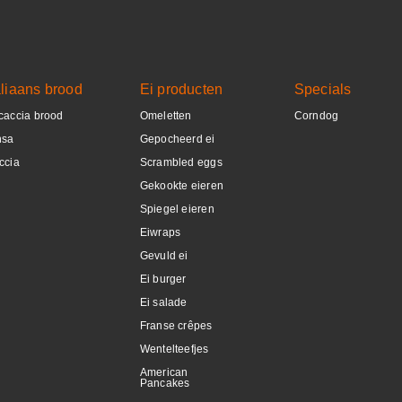
DETAILS
aliaans brood
Ei producten
Specials
caccia brood
Omeletten
Corndog
nsa
Gepocheerd ei
ccia
Scrambled eggs
Gekookte eieren
Spiegel eieren
Eiwraps
Gevuld ei
Ei burger
Ei salade
Franse crêpes
Wentelteefjes
American
Pancakes