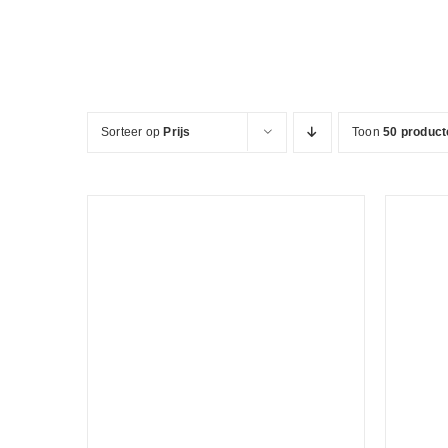
Ga
naar
inhoud
Sorteer op
Prijs
Toon
50 product