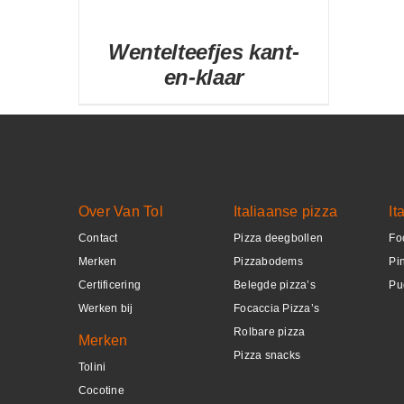
Wentelteefjes kant-
en-klaar
DETAILS
Over Van Tol
Italiaanse pizza
It
Contact
Pizza deegbollen
Fo
Merken
Pizzabodems
Pi
Certificering
Belegde pizza’s
Pu
Werken bij
Focaccia Pizza’s
Rolbare pizza
Merken
Pizza snacks
Tolini
Cocotine