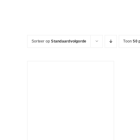
Ga
naar
inhoud
Sorteer op
Standaardvolgorde
Toon
50 