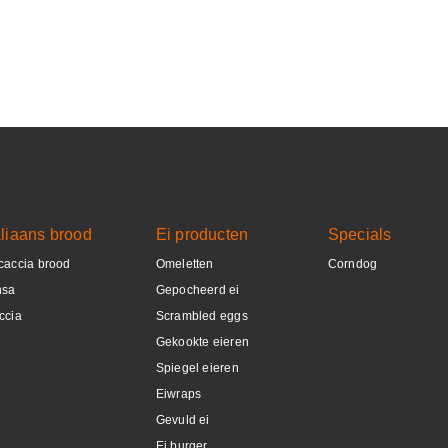
aliaans brood
Ei producten
Specials
caccia brood
Omeletten
Corndog
nsa
Gepocheerd ei
ccia
Scrambled eggs
Gekookte eieren
Spiegel eieren
Eiwraps
Gevuld ei
Ei burger