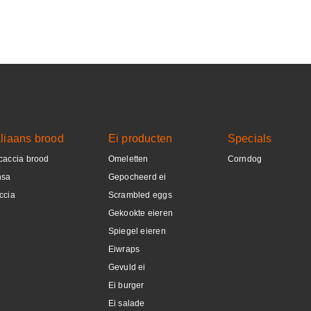
aliaans brood
Ei producten
Specials
caccia brood
Omeletten
Corndog
nsa
Gepocheerd ei
ccia
Scrambled eggs
Gekookte eieren
Spiegel eieren
Eiwraps
Gevuld ei
Ei burger
Ei salade