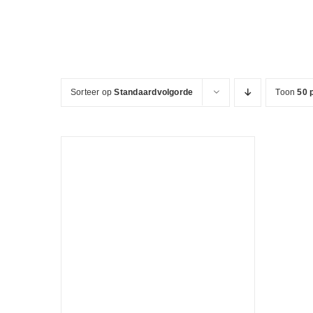
Ga
naar
inhoud
Sorteer op
Standaardvolgorde
Toon
50 