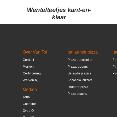
Wentelteefjes kant-en-
klaar
DETAILS
Over Van Tol
Italiaanse pizza
It
Contact
Pizza deegbollen
Fo
Merken
Pizzabodems
Pi
Certificering
Belegde pizza’s
Pu
Werken bij
Focaccia Pizza’s
Rolbare pizza
Merken
Pizza snacks
Tolini
Cocotine
Ovod’Or