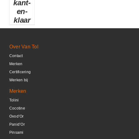
kant-
DETAILS
en-
klaar
Over Van Tol
Contact
Merken
Certificering
Werken bij
Merken
Tolini
Cocotine
Ovod’Or
Panid’Or
Pinsami