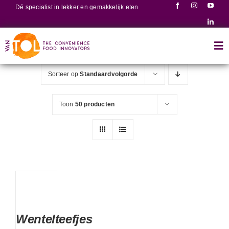
Ga
Dé specialist in lekker en gemakkelijk eten
naar
inhoud
Tog
Nav
Sorteer op
Standaardvolgorde
Home
Toon
50 producten
Producten
Recepten
Over ons
Wentelteefjes
Contact