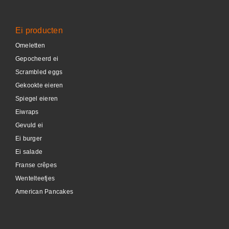
Ei producten
Omeletten
Gepocheerd ei
Scrambled eggs
Gekookte eieren
Spiegel eieren
Eiwraps
Gevuld ei
Ei burger
Ei salade
Franse crêpes
Wentelteefjes
American Pancakes