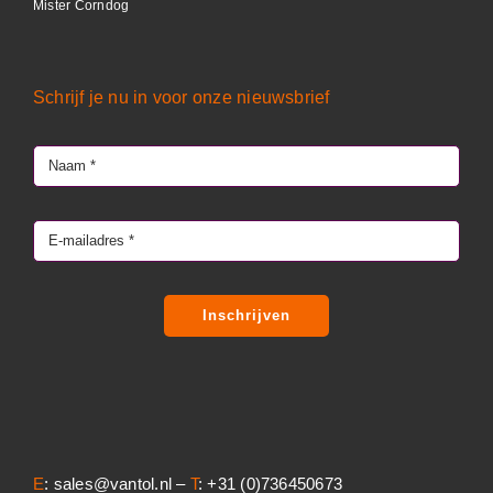
Mister Corndog
Schrijf je nu in voor onze nieuwsbrief
Inschrijven
E
: sales@vantol.nl –
T
: +31 (0)736450673