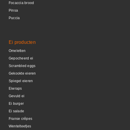
Focaccia brood
Pinsa
Puccia
Ei producten
Omeletten
Gepocheerd ei
Scrambled eggs
Gekookte eieren
Spiegel eieren
Eiwraps
Gevuld ei
Ei burger
Ei salade
Franse crêpes
Wentelteefjes