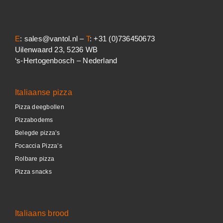
E
: sales@vantol.nl –
T
: +31 (0)736450673
Uilenwaard 23, 5236 WB
‘s-Hertogenbosch – Nederland
Italiaanse pizza
Pizza deegbollen
Pizzabodems
Belegde pizza’s
Focaccia Pizza’s
Rolbare pizza
Pizza snacks
Italiaans brood