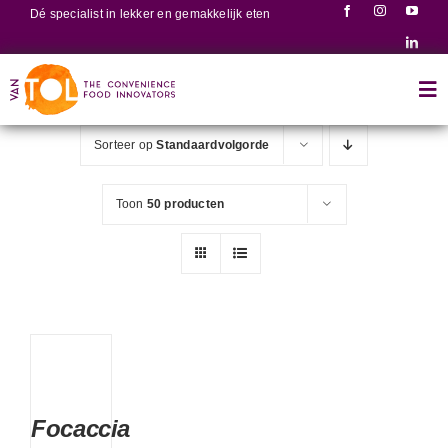
Ga
Dé specialist in lekker en gemakkelijk eten
naar
inhoud
Tog
Nav
Sorteer op
Standaardvolgorde
Home
Toon
50 producten
Producten
Recepten
Over ons
Focaccia
Contact