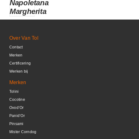
Napoletana
DETAILS
Margherita
Over Van Tol
Contact
Merken
Certificering
Werken bij
Merken
Tolini
Cocotine
Ovod’Or
Panid’Or
Pinsami
Mister Corndog