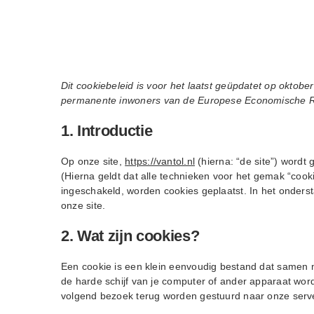
Ga
naar
inhoud
Dit cookiebeleid is voor het laatst geüpdatet op oktobe
permanente inwoners van de Europese Economische Ru
1. Introductie
Op onze site,
https://vantol.nl
(hierna: “de site”) word
(Hierna geldt dat alle technieken voor het gemak “coo
ingeschakeld, worden cookies geplaatst. In het onders
onze site.
2. Wat zijn cookies?
Een cookie is een klein eenvoudig bestand dat samen 
de harde schijf van je computer of ander apparaat wor
volgend bezoek terug worden gestuurd naar onze server