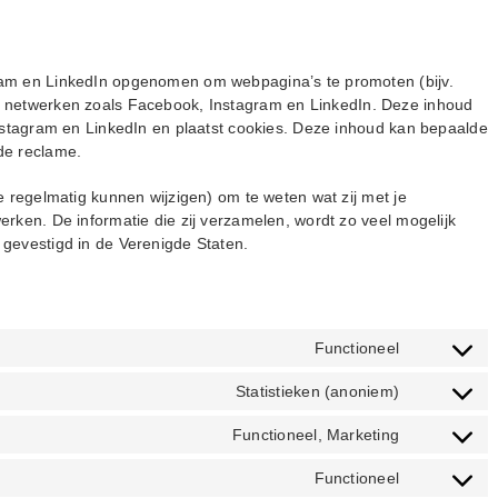
ram en LinkedIn opgenomen om webpagina’s te promoten (bijv.
ciale netwerken zoals Facebook, Instagram en LinkedIn. Deze inhoud
Instagram en LinkedIn en plaatst cookies. Deze inhoud kan bepaalde
de reclame.
e regelmatig kunnen wijzigen) om te weten wat zij met je
rken. De informatie die zij verzamelen, wordt zo veel mogelijk
gevestigd in de Verenigde Staten.
Functioneel
Consent
to
Statistieken (anoniem)
Consent
service
to
woocomme
Functioneel, Marketing
Consent
service
to
elementor
Functioneel
Consent
service