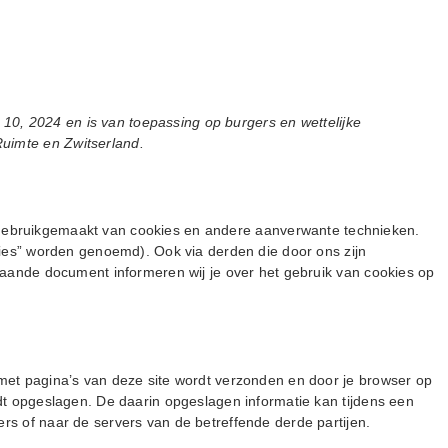
r 10, 2024 en is van toepassing op burgers en wettelijke
imte en Zwitserland.
t gebruikgemaakt van cookies en andere aanverwante technieken.
kies” worden genoemd). Ook via derden die door ons zijn
taande document informeren wij je over het gebruik van cookies op
met pagina’s van deze site wordt verzonden en door je browser op
dt opgeslagen. De daarin opgeslagen informatie kan tijdens een
s of naar de servers van de betreffende derde partijen.