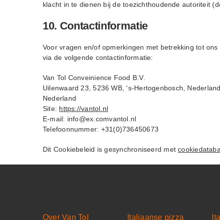
klacht in te dienen bij de toezichthoudende autoriteit 
10. Contactinformatie
Voor vragen en/of opmerkingen met betrekking tot ons
via de volgende contactinformatie:
Van Tol Conveinience Food B.V.
Uilenwaard 23, 5236 WB, ‘s-Hertogenbosch, Nederlan
Nederland
Site:
https://vantol.nl
E-mail:
info@
ex.com
vantol.nl
Telefoonnummer: +31(0)736450673
Dit Cookiebeleid is gesynchroniseerd met
cookiedatab
Over Van Tol
Italiaanse pizza
It