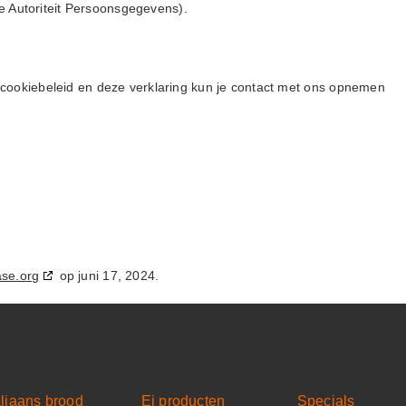
(de Autoriteit Persoonsgegevens).
 cookiebeleid en deze verklaring kun je contact met ons opnemen
d
ase.org
op juni 17, 2024.
aliaans brood
Ei producten
Specials