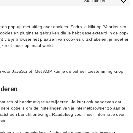
Statistieken
Consent
service
to
complianz
service
diversen
een pop-up met uitleg over cookies. Zodra je klikt op ‘Voorkeuren
okies en plugins te gebruiken die je hebt geselecteerd in de pop-
nt via je browser het plaatsen van cookies uitschakelen, je moet er
k niet meer optimaal werkt.
g voor JavaScript. Met AMP kun je de beheer toestemming knop
jderen
matisch of handmatig te verwijderen. Je kunt ook aangeven dat
ere optie is om de instellingen van je internetbrowser zo aan te
aatst een bericht ontvangt. Raadpleeg voor meer informatie over
ser.
ookies zijn uitgeschakeld. Als je wel de cookies in je browser