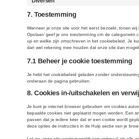
Diversen
7. Toestemming
Wanneer je onze site voor het eerst bezoekt, tonen wij 
Opslaan’ geef je ons toestemming om de categorieën co
up en welke zijn omschreven in het cookiebeleid. Je ku
dan wel rekening mee houden dat onze site dan mogelij
7.1 Beheer je cookie toestemming
Je hebt het cookiebeleid geladen zonder ondersteunin
onderaan de pagina gebruiken.
8. Cookies in-/uitschakelen en verwi
Je kunt je internet browser gebruiken om cookies auto
bepaalde cookies niet geplaatst mogen worden. Een and
passen dat je iedere keer dat er een cookie wordt gepl
deze opties de instructies in de Hulp sectie van je brow
Let op: onze site werkt mogelijk niet optimaal als alle c