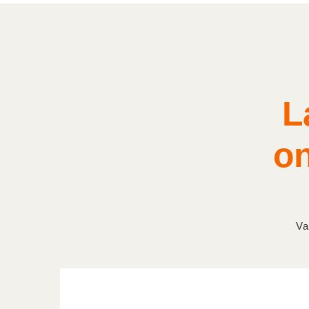
L
on
Va