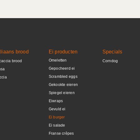
aliaans brood
Ei producten
Specials
Omeletten
caccia brood
Corndog
Gepocheerd ei
nsa
Scrambled eggs
ccia
Gekookte eieren
Spiegel eieren
Eiwraps
Gevuld ei
Ei burger
Ei salade
Franse crêpes