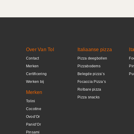
Over Van Tol
Italiaanse pizza
It
Contact
Pizza deegbollen
Fo
Merken
Pizzabodems
Pi
Certificering
Belegde pizza’s
Pu
Werken bij
Focaccia Pizza’s
Rolbare pizza
Merken
Pizza snacks
Tolini
Cocotine
Ovod’Or
Panid’Or
Pinsami