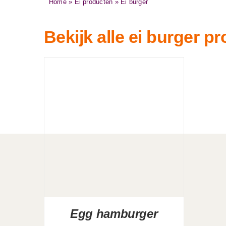
Home
»
Ei producten
»
Ei burger
Bekijk alle ei burger p
Egg hamburger