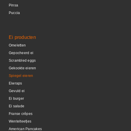
Pinsa
Puccia
Ei producten
Omeletten
Gepocheerd ei
Scrambled eggs
Gekookte eieren
Spiegel eieren
Eiwraps
Gevuld ei
Ei burger
Ei salade
Franse crêpes
Wentelteefjes
American Pancakes