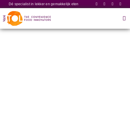
Ga
Dé specialist in lekker en gemakkelijk eten
naar
inhoud
Tog
Nav
Home
Spiegeleieren
Producten
Onze kant-en-klare spiegeleieren,
Recepten
met hun goudgele dooiers en perfect
gebakken randen, brengen gemak en
Over ons
perfectie in elke keuken. Of je nu
snel wilt serveren in een drukke
Contact
horecakeuken of thuis wilt genieten