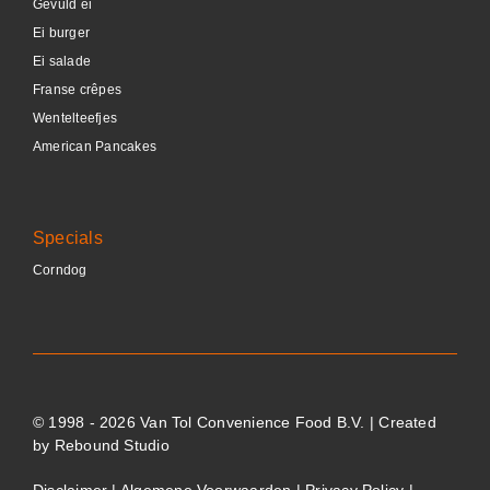
Gevuld ei
Ei burger
Ei salade
Franse crêpes
Wentelteefjes
American Pancakes
Specials
Corndog
© 1998 - 2026 Van Tol Convenience Food B.V. | Created
by
Rebound Studio
Disclaimer
|
Algemene Voorwaarden
|
Privacy Policy
|