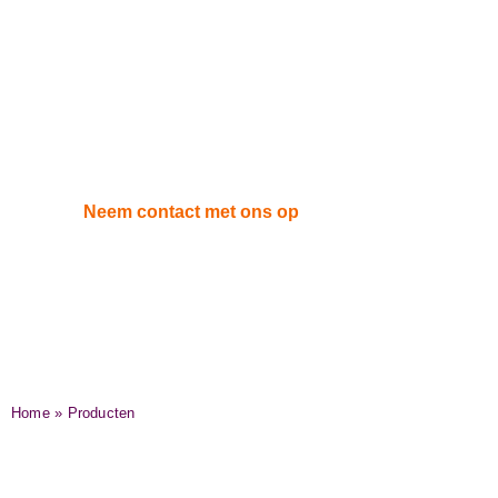
zijn in bereiding zonder te veel
handelingen.
Wij maken het lekker makkelijk voor
jou!
Neem contact met ons op
Home
»
Producten