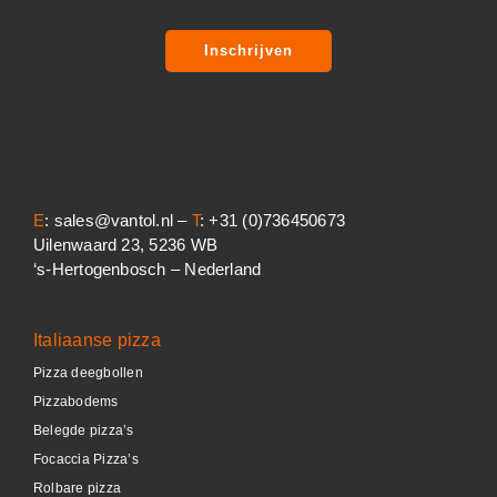
Inschrijven
E
: sales@vantol.nl –
T
: +31 (0)736450673
Uilenwaard 23, 5236 WB
‘s-Hertogenbosch – Nederland
Italiaanse pizza
Pizza deegbollen
Pizzabodems
Belegde pizza’s
Focaccia Pizza’s
Rolbare pizza