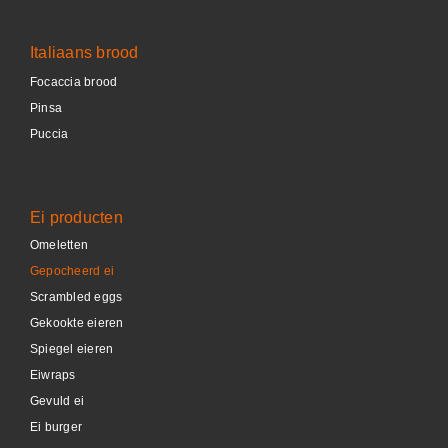
Italiaans brood
Focaccia brood
Pinsa
Puccia
Ei producten
Omeletten
Gepocheerd ei
Scrambled eggs
Gekookte eieren
Spiegel eieren
Eiwraps
Gevuld ei
Ei burger