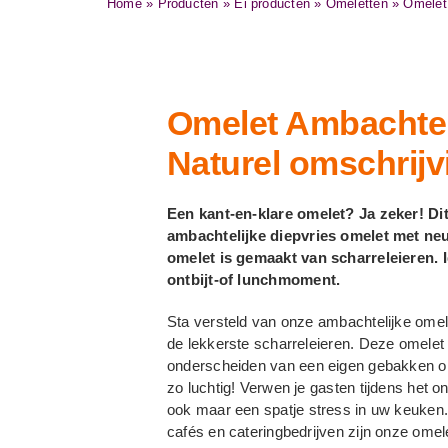
Home
»
Producten
»
Ei producten
»
Omeletten
»
Omelet 
Omelet Ambachtel
Naturel omschrijv
Een kant-en-klare omelet? Ja zeker! Di
ambachtelijke diepvries omelet met ne
omelet is gemaakt van scharreleieren. 
ontbijt-of lunchmoment.
Sta versteld van onze ambachtelijke ome
de lekkerste scharreleieren. Deze omelet i
onderscheiden van een eigen gebakken om
zo luchtig! Verwen je gasten tijdens het on
ook maar een spatje stress in uw keuken.
cafés en cateringbedrijven zijn onze omel