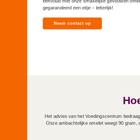
eenvoud met onze smakelijke gevouwen omele
gegarandeerd een eitje – letterlijk!
Neem contact op
Hoe
Het advies van het
Voedingscentrum
bedraagt
Onze ambachtelijke omelet weegt 90 gram, dus 