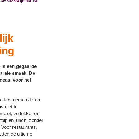
ambachtelijk naturel
ijk
ing
t is een gegaarde
utrale smaak. De
Ideaal voor het
letten, gemaakt van
s niet te
elet, zo lekker en
tbijt en lunch, zonder
 Voor restaurants,
etten de ultieme