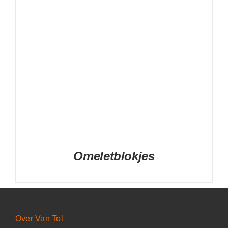
Omeletblokjes
Over Van Tol