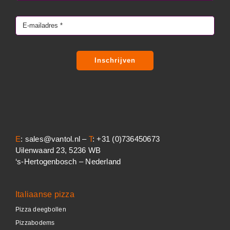
Inschrijven
E
: sales@vantol.nl –
T
: +31 (0)736450673
Uilenwaard 23, 5236 WB
‘s-Hertogenbosch – Nederland
Italiaanse pizza
Pizza deegbollen
Pizzabodems