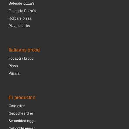
Belegde pizza’s
Focaccia Pizza’s
Rolbare pizza
Pizza snacks
Italiaans brood
Focaccia brood
Pinsa
Puccia
Ei producten
Omeletten
Gepocheerd ei
Scrambled eggs
Gekookte eieren