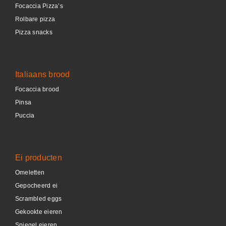
Focaccia Pizza’s
Rolbare pizza
Pizza snacks
Italiaans brood
Focaccia brood
Pinsa
Puccia
Ei producten
Omeletten
Gepocheerd ei
Scrambled eggs
Gekookte eieren
Spiegel eieren