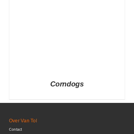
Corndogs
Over Van Tol
Contact
DETAILS