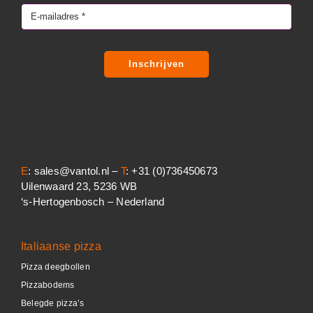
Inschrijven
E
: sales@vantol.nl –
T
: +31 (0)736450673
Uilenwaard 23, 5236 WB
‘s-Hertogenbosch – Nederland
Italiaanse pizza
Pizza deegbollen
Pizzabodems
Belegde pizza’s