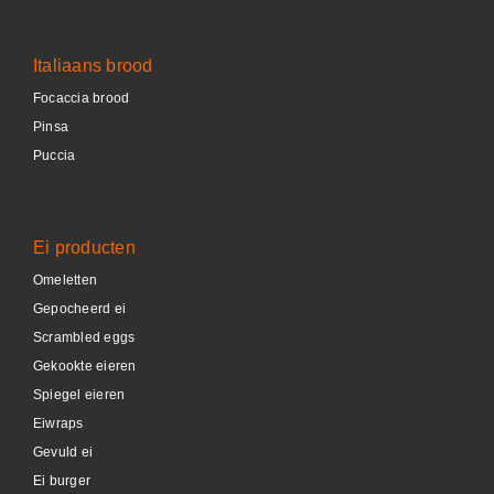
Italiaans brood
Focaccia brood
Pinsa
Puccia
Ei producten
Omeletten
Gepocheerd ei
Scrambled eggs
Gekookte eieren
Spiegel eieren
Eiwraps
Gevuld ei
Ei burger