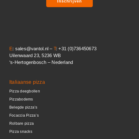
Inschrijven
E
: sales@vantol.nl –
T
: +31 (0)736450673
Uilenwaard 23, 5236 WB
‘s-Hertogenbosch – Nederland
Italiaanse pizza
Pizza deegbollen
Pizzabodems
Belegde pizza’s
Focaccia Pizza’s
Rolbare pizza
Pizza snacks