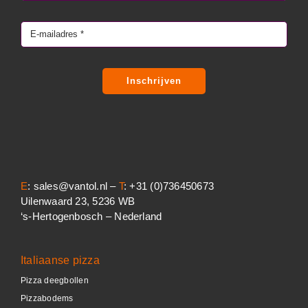
Inschrijven
E
: sales@vantol.nl –
T
: +31 (0)736450673
Uilenwaard 23, 5236 WB
‘s-Hertogenbosch – Nederland
Italiaanse pizza
Pizza deegbollen
Pizzabodems