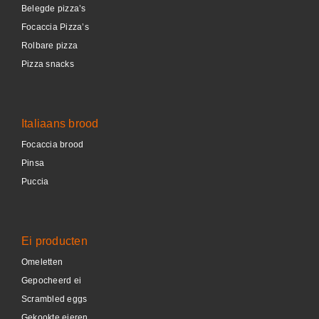
Belegde pizza’s
Focaccia Pizza’s
Rolbare pizza
Pizza snacks
Italiaans brood
Focaccia brood
Pinsa
Puccia
Ei producten
Omeletten
Gepocheerd ei
Scrambled eggs
Gekookte eieren