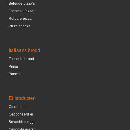
Belegde pizza’s
Focaccia Pizza’s
Rolbare pizza
Pizza snacks
Italiaans brood
Focaccia brood
Pinsa
Puccia
Ei producten
Omeletten
Gepocheerd ei
Scrambled eggs
Gekookte eieren