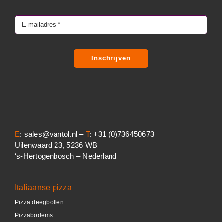
Inschrijven
E
: sales@vantol.nl –
T
: +31 (0)736450673
Uilenwaard 23, 5236 WB
‘s-Hertogenbosch – Nederland
Italiaanse pizza
Pizza deegbollen
Pizzabodems