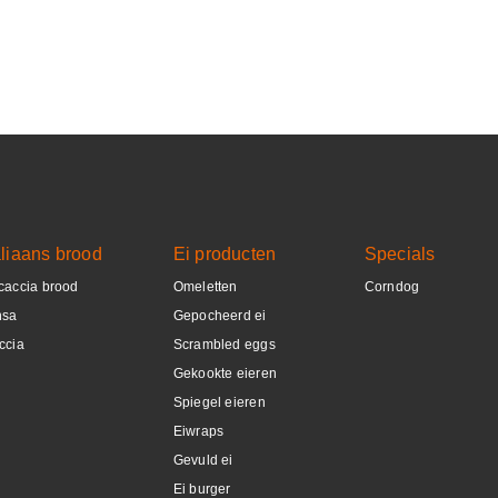
aliaans brood
Ei producten
Specials
caccia brood
Omeletten
Corndog
nsa
Gepocheerd ei
ccia
Scrambled eggs
Gekookte eieren
Spiegel eieren
Eiwraps
Gevuld ei
Ei burger