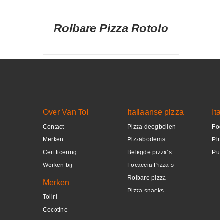
Rolbare Pizza Rotolo
DETAILS
Over Van Tol
Italiaanse pizza
It
Contact
Pizza deegbollen
Fo
Merken
Pizzabodems
Pi
Certificering
Belegde pizza’s
Pu
Werken bij
Focaccia Pizza’s
Rolbare pizza
Merken
Pizza snacks
Tolini
Cocotine