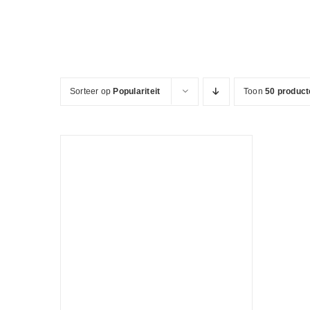
Ga
naar
inhoud
Sorteer op
Populariteit
Toon
50 product