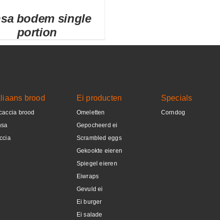
nsa bodem single
portion
DETAILS
aliaans brood
Ei producten
Specials
caccia brood
Omeletten
Corndog
nsa
Gepocheerd ei
ccia
Scrambled eggs
Gekookte eieren
Spiegel eieren
Eiwraps
Gevuld ei
Ei burger
Ei salade