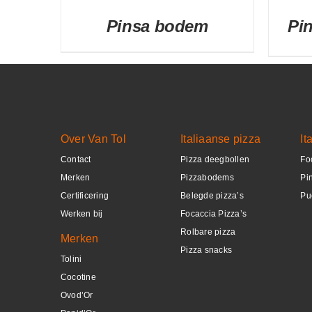
Pinsa bodem
Pi
DETAILS
Over Van Tol
Italiaanse pizza
It
Contact
Pizza deegbollen
Fo
Merken
Pizzabodems
Pi
Certificering
Belegde pizza’s
Pu
Werken bij
Focaccia Pizza’s
Rolbare pizza
Merken
Pizza snacks
Tolini
Cocotine
Ovod’Or