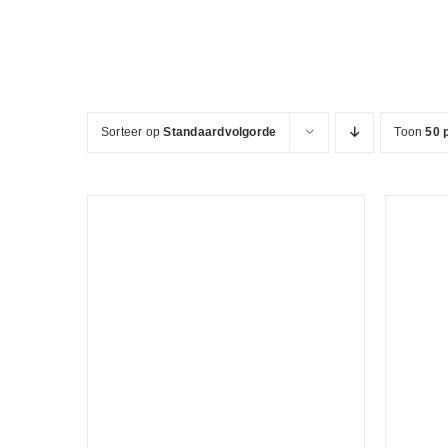
Ga
naar
inhoud
Sorteer op
Standaardvolgorde
Toon
50 