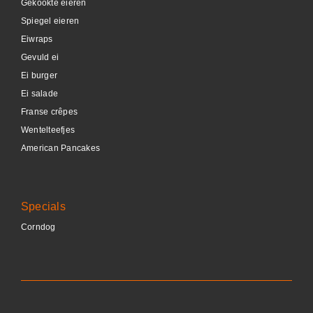
Gekookte eieren
Spiegel eieren
Eiwraps
Gevuld ei
Ei burger
Ei salade
Franse crêpes
Wentelteefjes
American Pancakes
Specials
Corndog