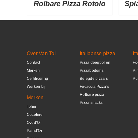
Rolbare Pizza Rotolo
Spi
DETAILS
Over Van Tol
Italiaanse pizza
It
Contact
Pizza deegbollen
Fo
Merken
Pizzabodems
Pi
Certificering
Belegde pizza’s
Pu
Werken bij
Focaccia Pizza’s
Rolbare pizza
Merken
Pizza snacks
Tolini
Cocotine
Ovod’Or
Panid’Or