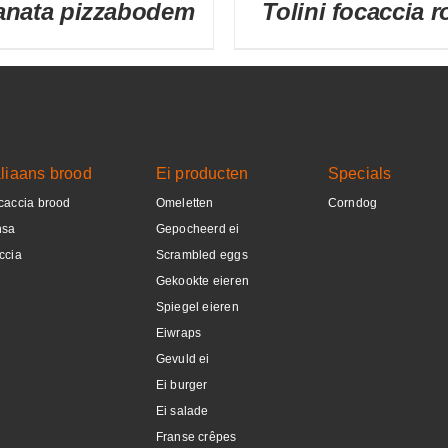
anata pizzabodem
Tolini focaccia 
DETAILS
DETAILS
aliaans brood
Ei producten
Specials
caccia brood
Omeletten
Corndog
nsa
Gepocheerd ei
ccia
Scrambled eggs
Gekookte eieren
Spiegel eieren
Eiwraps
Gevuld ei
Ei burger
Ei salade
Franse crêpes