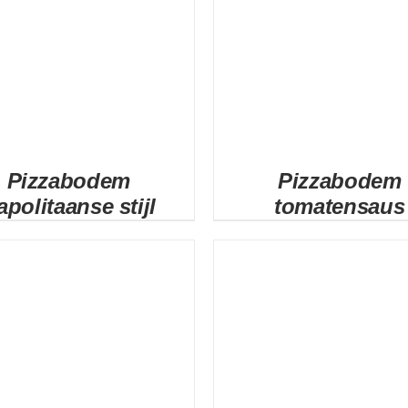
Pizzabodem
Pizzabodem
apolitaanse stijl
tomatensaus
DETAILS
DETAILS