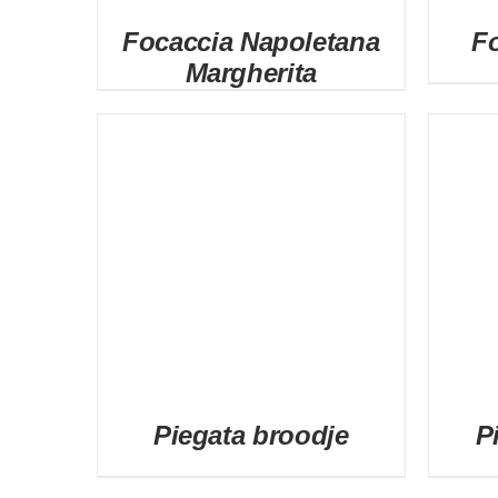
Focaccia Napoletana
F
Margherita
DETAILS
Piegata broodje
P