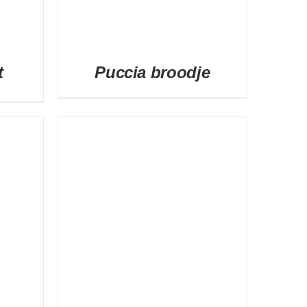
t
Puccia broodje
DETAILS