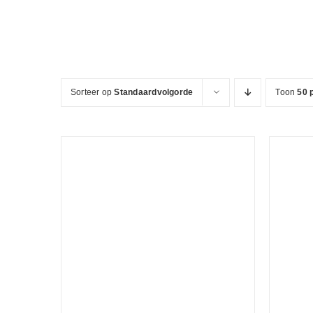
Ga
naar
inhoud
Sorteer op
Standaardvolgorde
Toon
50 