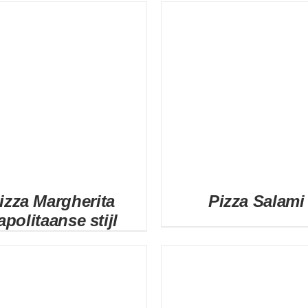
DETAILS
DETAILS
izza Margherita
Pizza Salami
apolitaanse stijl
DETAILS
DETAILS