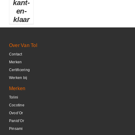
kant-
DETAILS
en-
klaar
Over Van Tol
Contact
Merken
Certificering
Werken bij
Merken
Tolini
Cocotine
Ovod’Or
Panid’Or
Pinsami