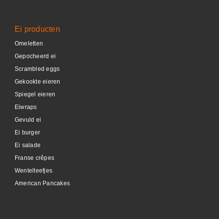
Ei producten
Omeletten
Gepocheerd ei
Scrambled eggs
Gekookte eieren
Spiegel eieren
Eiwraps
Gevuld ei
Ei burger
Ei salade
Franse crêpes
Wentelteefjes
American Pancakes