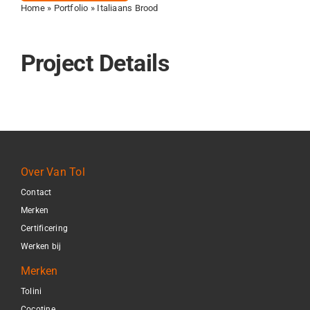
Home
»
Portfolio
»
Italiaans Brood
Project Details
Over Van Tol
Contact
Merken
Certificering
Werken bij
Merken
Tolini
Cocotine