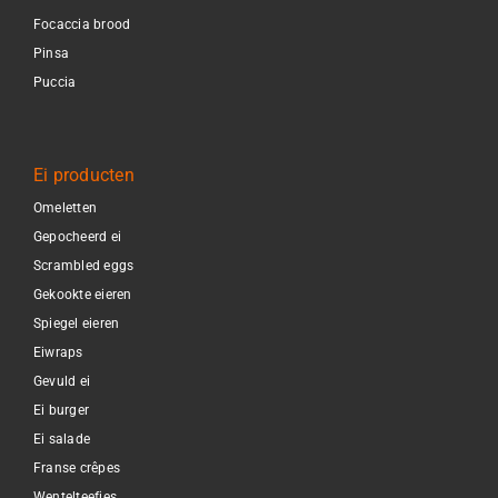
Focaccia brood
Pinsa
Puccia
Ei producten
Omeletten
Gepocheerd ei
Scrambled eggs
Gekookte eieren
Spiegel eieren
Eiwraps
Gevuld ei
Ei burger
Ei salade
Franse crêpes
Wentelteefjes