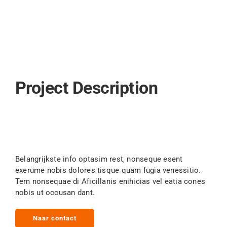
Project Description
Italiaans Brood
Belangrijkste info optasim rest, nonseque esent
exerume nobis dolores tisque quam fugia venessitio.
Tem nonsequae di Aficillanis enihicias vel eatia cones
nobis ut occusan dant.
Naar contact