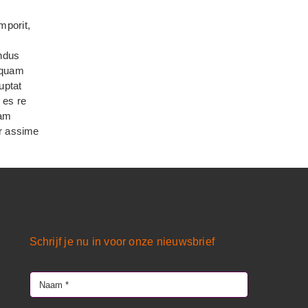
mporit,
andus
 quam
uptat
 es re
iam
ur assime
Schrijf je nu in voor onze nieuwsbrief