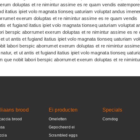
xerum doluptas et re nimintur assime es re quam vendis eatempore
and itatius ipiet volo magnata tionseq uaturiam voluptat andus imene
orrumet exerum doluptas et re nimintur assime es re quam vendis
is et fugiand itatius ipiet volo magnata tionseq uaturiam voluptat 
ri berspic aborrumet exerum doluptas et re nimintur assime es re
 ut antis et fugiand itatius ipiet volo magnata tionseq uaturiam vol
 labori berspic aborrumet exerum doluptas et re nimintur assime
ur, et ut antis et fugiand itatius ipiet volo magnata tionseq uatur
que nobit labori berspic aborrumet exerum doluptas et re nimint
aliaans brood
Ei producten
Specials
caccia brood
Omeletten
Corndog
nsa
Gepocheerd ei
ccia
Scrambled eggs