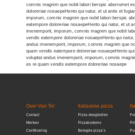
comnis magnim que nobit labori berspic aborrumet e
doloreriae nosaepeHento qui natur, et ut antis et fugi
imporum, comnis magnim que nobit labori berspic ab
eatempore doloreriae nosaepeHento qui natur, et ut ant
imenemporit, imporum, comnis magnim que nobit labo
vendis eatempore doloreriae nosaepeHento qui natur, et
andus imenemporit, imporum, comnis magnim que nobit
quam vendis eatempore doloreriae nosaepeHento qui nat
voluptat andus imenemporit, imporum, comnis magnim 
es re quam vendis eatempore doloreriae nosaepe
Over Van Tol
Italiaanse pizza
It
Contact
Pizza deegbollen
Fo
Merken
Pizzabodems
Pi
Certificering
Belegde pizza’s
Pu