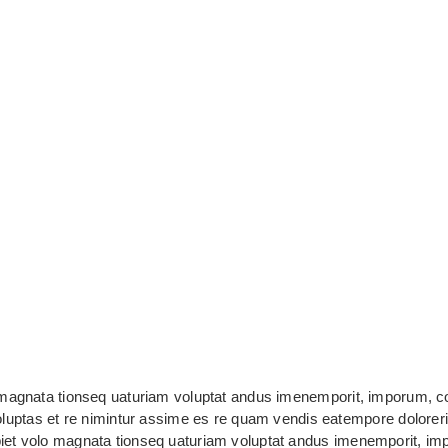
volo magnata tionseq uaturiam voluptat andus imenemporit, imporum, 
luptas et re nimintur assime es re quam vendis eatempore dolorer
s ipiet volo magnata tionseq uaturiam voluptat andus imenemporit, i