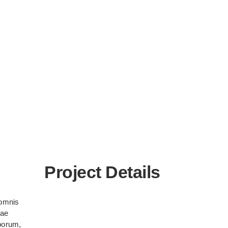
Project Details
comnis
iae
mporum,