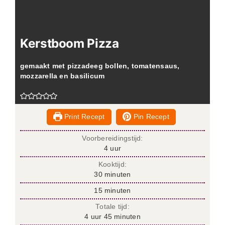
Kerstboom Pizza
gemaakt met pizzadeeg bollen, tomatensaus,
mozzarella en basilicum
Print Recept
Pin Recept
Voorbereidingstijd:
uur
4
uur
Kooktijd:
minuten
30
minuten
minuten
15
minuten
Totale tijd:
uur
minuten
4
uur
45
minuten