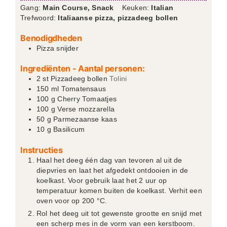
Gang:
Main Course, Snack
Keuken:
Italian
Trefwoord:
Italiaanse pizza, pizzadeeg bollen
Benodigdheden
Pizza snijder
Ingrediënten - Aantal personen:
2
st
Pizzadeeg bollen
Tolini
150
ml
Tomatensaus
100
g
Cherry Tomaatjes
100
g
Verse mozzarella
50
g
Parmezaanse kaas
10
g
Basilicum
Instructies
Haal het deeg één dag van tevoren al uit de
diepvries en laat het afgedekt ontdooien in de
koelkast. Voor gebruik laat het 2 uur op
temperatuur komen buiten de koelkast. Verhit een
oven voor op 200 °C.
Rol het deeg uit tot gewenste grootte en snijd met
een scherp mes in de vorm van een kerstboom.