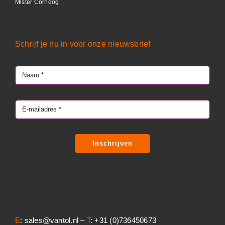
Mister Corndog
Schrijf je nu in voor onze nieuwsbrief
Inschrijven
E
: sales@vantol.nl –
T
: +31 (0)736450673