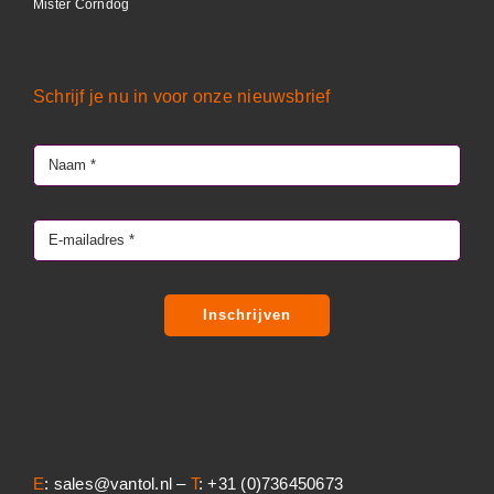
Mister Corndog
Schrijf je nu in voor onze nieuwsbrief
Inschrijven
E
: sales@vantol.nl –
T
: +31 (0)736450673