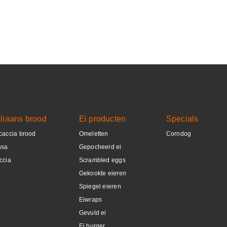
aliaans brood
Ei producten
Specials
caccia brood
Omeletten
Corndog
nsa
Gepocheerd ei
ccia
Scrambled eggs
Gekookte eieren
Spiegel eieren
Eiwraps
Gevuld ei
Ei burger