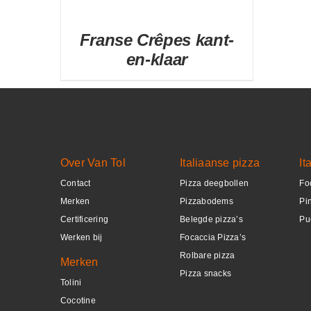
Franse Crêpes kant-
en-klaar
DETAILS
Over Van Tol
Italiaanse pizza
It
Contact
Pizza deegbollen
Fo
Merken
Pizzabodems
Pi
Certificering
Belegde pizza’s
Pu
Werken bij
Focaccia Pizza’s
Rolbare pizza
Merken
Pizza snacks
Tolini
Cocotine