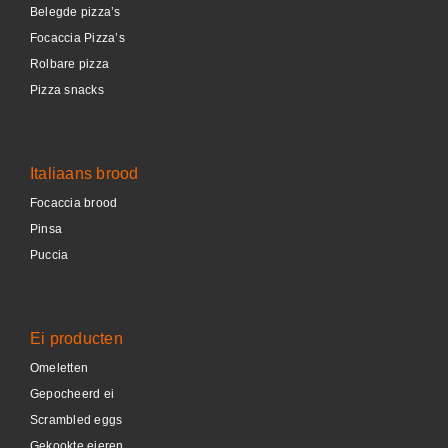
Belegde pizza’s
Focaccia Pizza’s
Rolbare pizza
Pizza snacks
Italiaans brood
Focaccia brood
Pinsa
Puccia
Ei producten
Omeletten
Gepocheerd ei
Scrambled eggs
Gekookte eieren