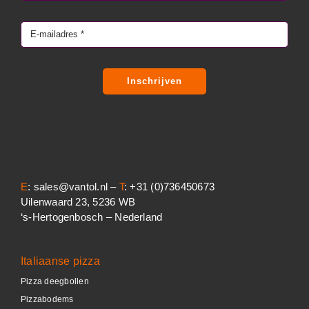
Inschrijven
E
: sales@vantol.nl –
T
: +31 (0)736450673
Uilenwaard 23, 5236 WB
‘s-Hertogenbosch – Nederland
Italiaanse pizza
Pizza deegbollen
Pizzabodems