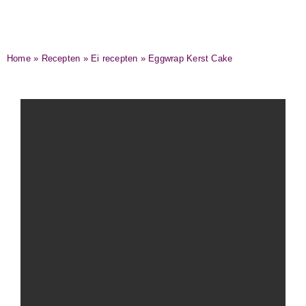
Home
»
Recepten
»
Ei recepten
»
Eggwrap Kerst Cake