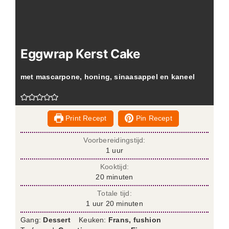
Eggwrap Kerst Cake
met mascarpone, honing, sinaasappel en kaneel
Print Recept
Pin Recept
Voorbereidingstijd:
uur
1
uur
Kooktijd:
minuten
20
minuten
Totale tijd:
uur
minuten
1
uur
20
minuten
Gang:
Dessert
Keuken:
Frans, fushion