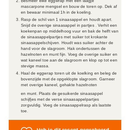
Besmeer elke eggwrap met een laagje
mascarpone mengsel en bouw de toren op. Dek af
en bewaar minimaal 1h in de koeling.
Rasp de schil van 1 sinaasappel en houdt apart.
Snijd de overige sinaasappel in partjes . Verhit een
koekenpan op middelhoog vuur en bak de helft van
de sinaasappelpartjes met suiker tot krokante
sinaasappelschijven. Houdt was suiker achter de
hand voor de slagroom. Hak ondertussen de
hazelnoten en munt fijn. Voeg de overige suiker en
wat kaneel toe aan de slagroom en klop op tot een
stevige massa.
Haal de eggwrap toren uit de koelking en beleg de
bovenzijde met de opgeklopte slagroom. Garneer
met overige kaneel, gehakte hazelnoten
en munt. Plaats de gesuikerde sinaasappel
schijfjes met de verse sinaasappelpartjes
zorgvuldig. Voeg de sinaasappelrasp als laatste
toe.
Heb je dit recept geprobeerd