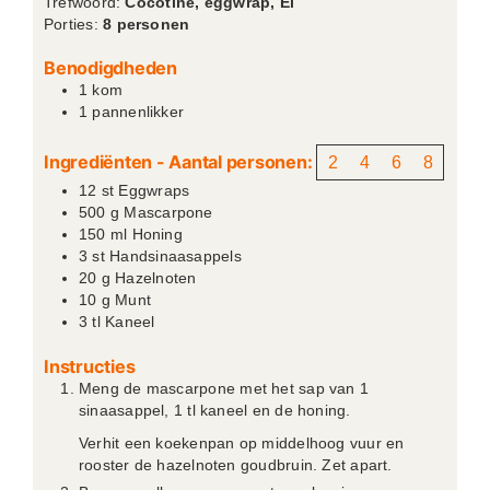
Trefwoord:
Cocotine, eggwrap, Ei
Porties:
8
personen
Benodigdheden
1 kom
1 pannenlikker
Ingrediënten - Aantal personen:
2
4
6
8
12
st
Eggwraps
500
g
Mascarpone
150
ml
Honing
3
st
Handsinaasappels
20
g
Hazelnoten
10
g
Munt
3
tl
Kaneel
Instructies
Meng de mascarpone met het sap van 1
sinaasappel, 1 tl kaneel en de honing.
Verhit een koekenpan op middelhoog vuur en
rooster de hazelnoten goudbruin. Zet apart.